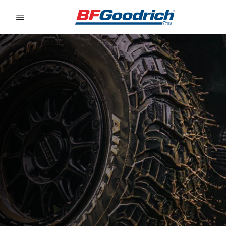
Go to page content
Go to page navigation