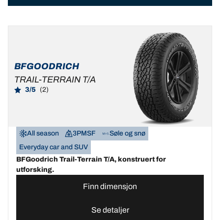
BFGOODRICH
TRAIL-TERRAIN T/A
3/5
(2)
All season
3PMSF
Søle og snø
Everyday car and SUV
BFGoodrich Trail-Terrain T/A, konstruert for
utforsking.
Finn dimensjon
Se detaljer