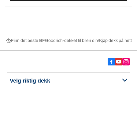
Finn det beste BFGoodrich-dekket til bilen din
Kjøp dekk på nett ett
Velg riktig dekk
Våre nyeste innovasjoner
Vi er BFGoodrich
Hjelp og støtte