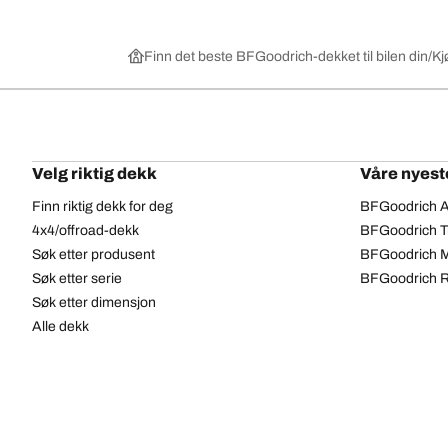
Finn det beste BFGoodrich-dekket til bilen din
Kj
Velg riktig dekk
Våre nyest
Finn riktig dekk for deg
BFGoodrich Al
4x4/offroad-dekk
BFGoodrich Tra
Søk etter produsent
BFGoodrich M
Søk etter serie
BFGoodrich R
Søk etter dimensjon
Alle dekk