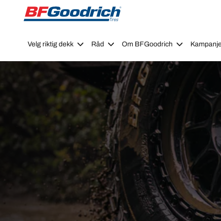
Go to page content
Go to page navigation
Velg riktig dekk
Råd
Om BFGoodrich
Kampanje