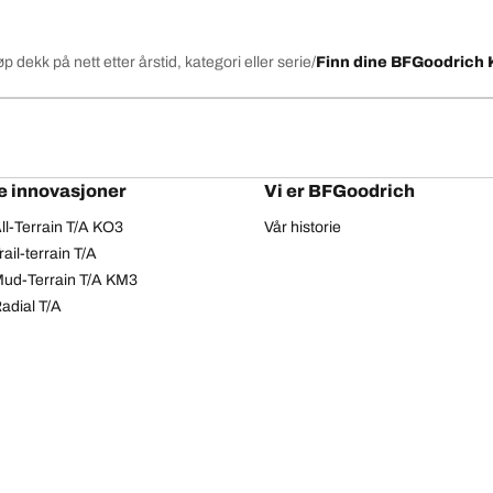
øp dekk på nett etter årstid, kategori eller serie
Finn dine BFGoodrich 
e innovasjoner
Vi er BFGoodrich
l-Terrain T/A KO3
Vår historie
il-terrain T/A
ud-Terrain T/A KM3
adial T/A
Personvern
Tilgjengelighetserklæring
Copyright © 2026 BFGoodrich Tyres. Alle rettigheter er forbeholdt.