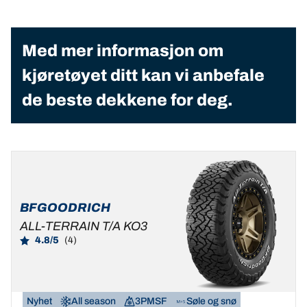
Med mer informasjon om
kjøretøyet ditt kan vi anbefale
de beste dekkene for deg.
BFGOODRICH
ALL-TERRAIN T/A KO3
4.8/5
(4)
Nyhet
All season
3PMSF
Søle og snø