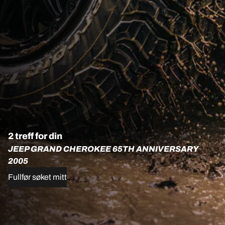
2 treff for din
JEEP GRAND CHEROKEE 65TH ANNIVERSARY
2005
Fullfør søket mitt