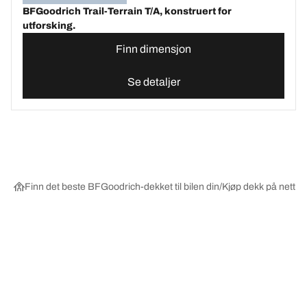
BFGoodrich Trail-Terrain T/A, konstruert for
utforsking.
Finn dimensjon
Se detaljer
Finn det beste BFGoodrich-dekket til bilen din
Kjøp dekk på nett ett
Velg riktig dekk