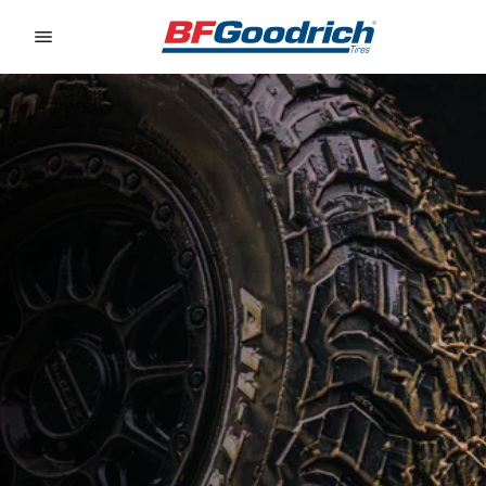
Go to page content
Go to page navigation