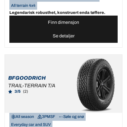
All terrain 4x4
Legendarisk robusthet, konstruert enda tøffere.
Finn dimensjon
Se detaljer
BFGOODRICH
TRAIL-TERRAIN T/A
3/5
(2)
All season
3PMSF
Søle og snø
Everyday car and SUV