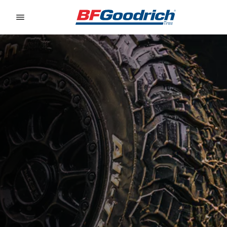
Go to page content
Go to page navigation