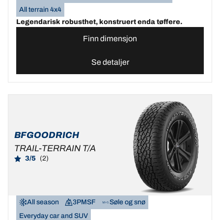
All terrain 4x4
Legendarisk robusthet, konstruert enda tøffere.
Finn dimensjon
Se detaljer
BFGOODRICH
TRAIL-TERRAIN T/A
3/5
(2)
All season
3PMSF
Søle og snø
Everyday car and SUV