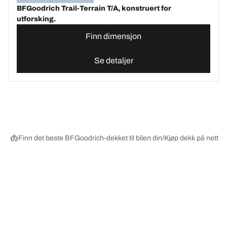
BFGoodrich Trail-Terrain T/A, konstruert for
utforsking.
Finn dimensjon
Se detaljer
Finn det beste BFGoodrich-dekket til bilen din
Kjøp dekk på nett ett
Velg riktig dekk