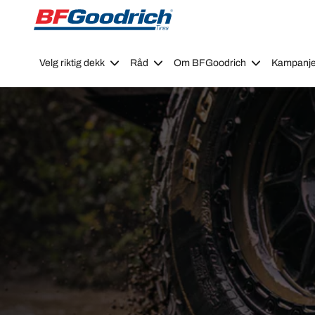
Go to page content
Go to page navigation
Velg riktig dekk
Råd
Om BFGoodrich
Kampanje