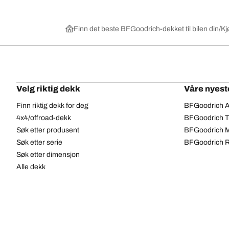
Finn det beste BFGoodrich-dekket til bilen din
Kj
Velg riktig dekk
Våre nyest
Finn riktig dekk for deg
BFGoodrich Al
4x4/offroad-dekk
BFGoodrich Tra
Søk etter produsent
BFGoodrich M
Søk etter serie
BFGoodrich R
Søk etter dimensjon
Alle dekk