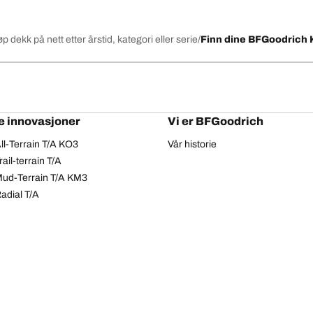
øp dekk på nett etter årstid, kategori eller serie
Finn dine BFGoodrich 
e innovasjoner
Vi er BFGoodrich
l-Terrain T/A KO3
Vår historie
il-terrain T/A
ud-Terrain T/A KM3
adial T/A
Personvern
Tilgjengelighetserklæring
Copyright © 2026 BFGoodrich Tyres. Alle rettigheter er forbeholdt.