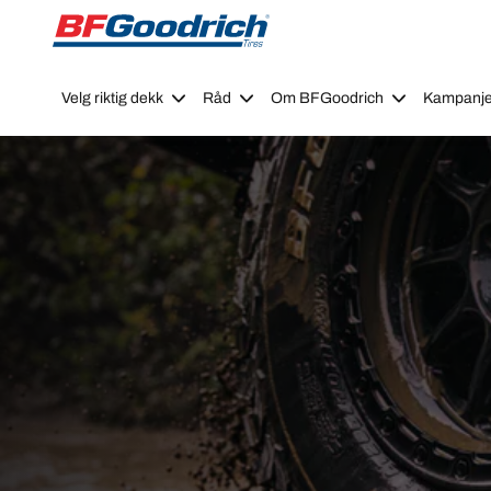
Go to page content
Go to page navigation
Velg riktig dekk
Råd
Om BFGoodrich
Kampanje