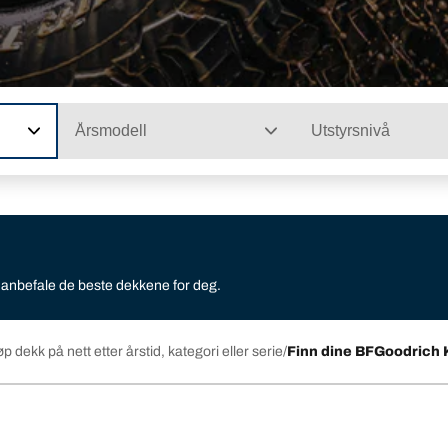
Årsmodell
Utstyrsnivå
i anbefale de beste dekkene for deg.
øp dekk på nett etter årstid, kategori eller serie
Finn dine BFGoodrich 