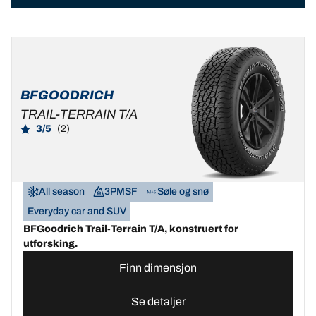
BFGOODRICH
TRAIL-TERRAIN T/A
3/5
(2)
All season
3PMSF
Søle og snø
Everyday car and SUV
BFGoodrich Trail-Terrain T/A, konstruert for
utforsking.
Finn dimensjon
Se detaljer