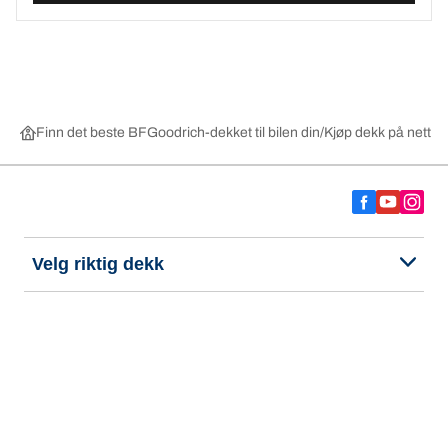
Finn det beste BFGoodrich-dekket til bilen din
Kjøp dekk på nett ett
Velg riktig dekk
Våre nyeste innovasjoner
Vi er BFGoodrich
Hjelp og støtte