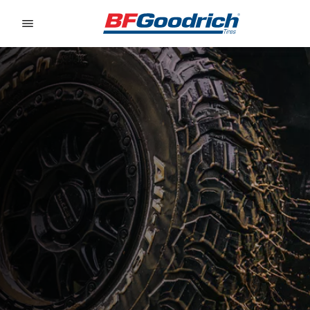
Go to page content
Go to page navigation