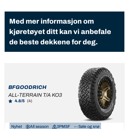
Med mer informasjon om
kjøretøyet ditt kan vi anbefale
de beste dekkene for deg.
BFGOODRICH
ALL-TERRAIN T/A KO3
4.8/5
(4)
Nyhet
All season
3PMSF
Søle og snø