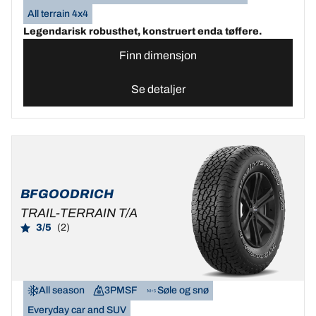
All terrain 4x4
Legendarisk robusthet, konstruert enda tøffere.
Finn dimensjon
Se detaljer
BFGOODRICH
TRAIL-TERRAIN T/A
3/5
(2)
All season
3PMSF
Søle og snø
Everyday car and SUV