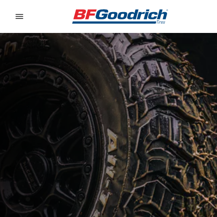
Go to page content
Go to page navigation