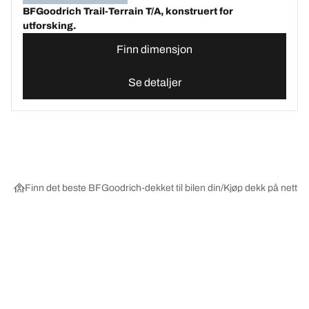
BFGoodrich Trail-Terrain T/A, konstruert for
utforsking.
Finn dimensjon
Se detaljer
Finn det beste BFGoodrich-dekket til bilen din
Kjøp dekk på nett ett
Velg riktig dekk