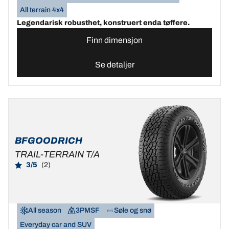
All terrain 4x4
Legendarisk robusthet, konstruert enda tøffere.
Finn dimensjon
Se detaljer
BFGOODRICH
TRAIL-TERRAIN T/A
3/5
(2)
All season
3PMSF
Søle og snø
Everyday car and SUV