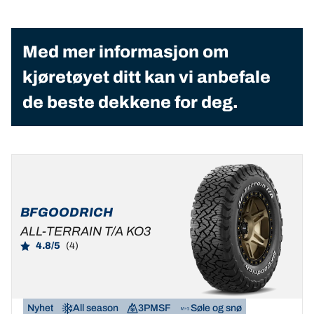
Med mer informasjon om
kjøretøyet ditt kan vi anbefale
de beste dekkene for deg.
BFGOODRICH
ALL-TERRAIN T/A KO3
4.8/5
(4)
Nyhet
All season
3PMSF
Søle og snø