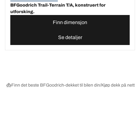
BFGoodrich Trail-Terrain T/A, konstruert for
utforsking.
Finn dimensjon
Se detaljer
Finn det beste BFGoodrich-dekket til bilen din
Kjøp dekk på nett ett
Velg riktig dekk