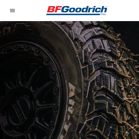
Go to page content
Go to page navigation