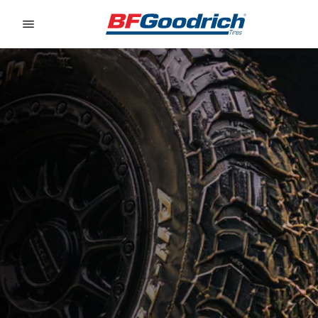
Go to page content
Go to page navigation