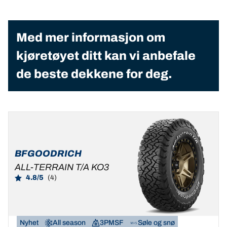
Med mer informasjon om
kjøretøyet ditt kan vi anbefale
de beste dekkene for deg.
BFGOODRICH
ALL-TERRAIN T/A KO3
4.8/5
(4)
Nyhet
All season
3PMSF
Søle og snø