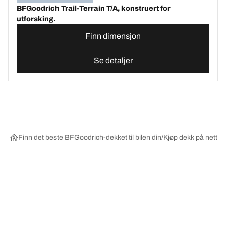
BFGoodrich Trail-Terrain T/A, konstruert for
utforsking.
Finn dimensjon
Se detaljer
Finn det beste BFGoodrich-dekket til bilen din
Kjøp dekk på nett ett
Velg riktig dekk