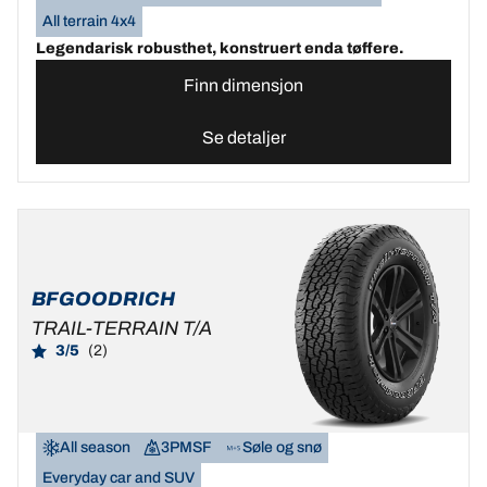
All terrain 4x4
Legendarisk robusthet, konstruert enda tøffere.
Finn dimensjon
Se detaljer
BFGOODRICH
TRAIL-TERRAIN T/A
3/5
(2)
All season
3PMSF
Søle og snø
Everyday car and SUV