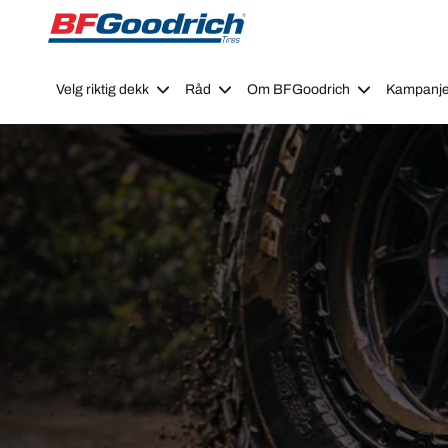
Go to page content
Go to page navigation
Velg riktig dekk
Råd
Om BFGoodrich
Kampanje