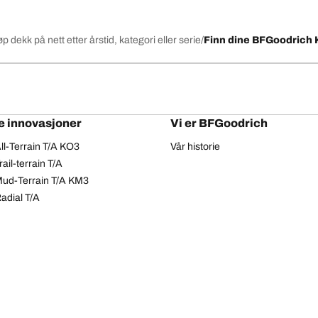
øp dekk på nett etter årstid, kategori eller serie
Finn dine BFGoodrich 
e innovasjoner
Vi er BFGoodrich
l-Terrain T/A KO3
Vår historie
il-terrain T/A
ud-Terrain T/A KM3
adial T/A
Personvern
Tilgjengelighetserklæring
Copyright © 2026 BFGoodrich Tyres. Alle rettigheter er forbeholdt.