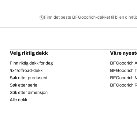
Finn det beste BFGoodrich-dekket til bilen din
Kj
Velg riktig dekk
Våre nyest
Finn riktig dekk for deg
BFGoodrich Al
4x4/offroad-dekk
BFGoodrich Tra
Søk etter produsent
BFGoodrich M
Søk etter serie
BFGoodrich R
Søk etter dimensjon
Alle dekk