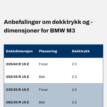
Anbefalinger om dekktrykk og -
dimensjoner for BMW M3
Dekkdimensjon
Plassering
Dekktrykk
225/40 R 19 Z
Foran
2.3
255/35 R 19 Z
Bak
2.3
235/35 R 19 Z
Foran
2.5
265/30 R 19 Z
Bak
2.5