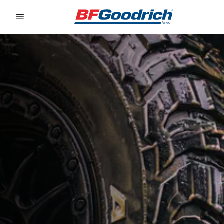
Go to page content
Go to page navigation