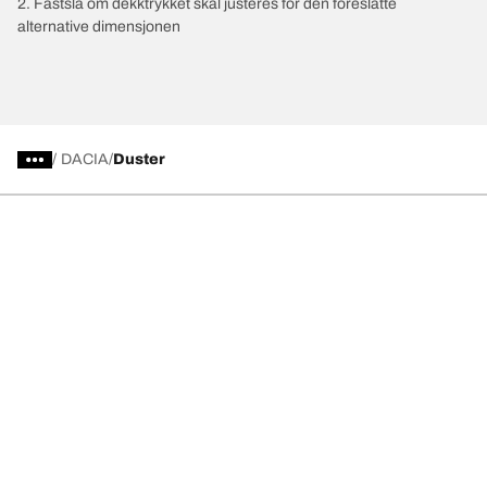
2. Fastslå om dekktrykket skal justeres for den foreslåtte
alternative dimensjonen
/
DACIA
Duster
Velg riktig dekk
Våre nyeste innovasjoner
Vi er BFGoodrich
Hjelp og støtte