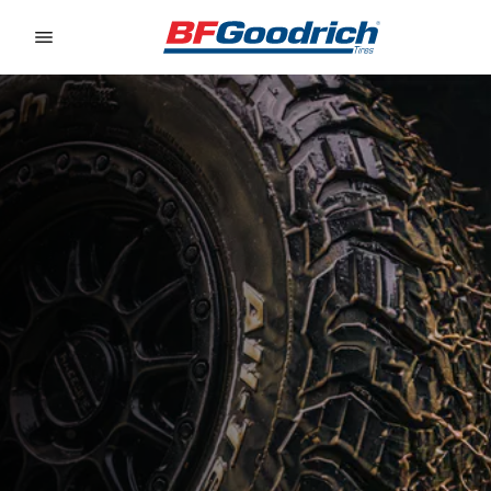
Go to page content
Go to page navigation