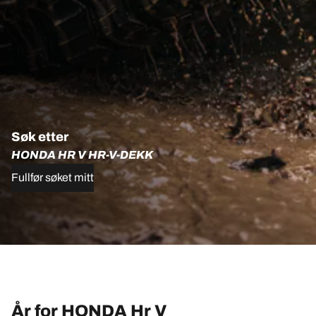
Søk etter
HONDA HR V HR-V-DEKK
Fullfør søket mitt
År for HONDA Hr V