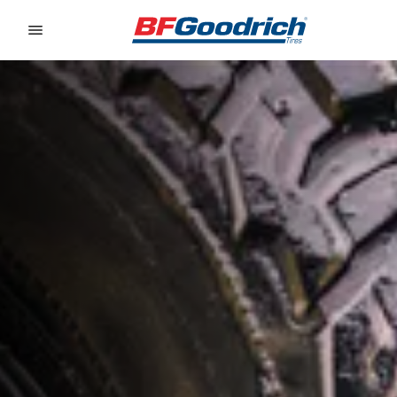
Go to page content
Go to page navigation