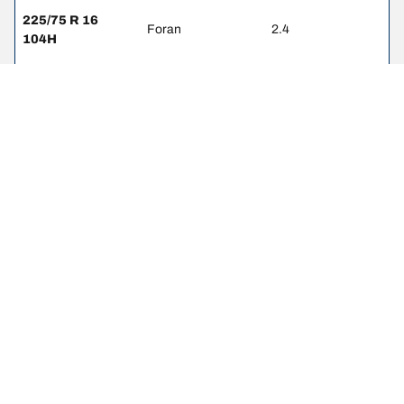
225/75 R 16
Foran
2.4
104H
225/75 R 16
Bak
2.4
104H
235/55 R 19
Foran
-
101V
235/55 R 19
Bak
-
101V
235/65 R 17
Foran
-
104H
235/65 R 17
Bak
-
104H