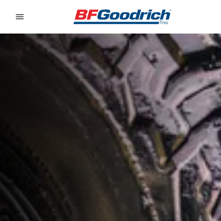
Go to page content
Go to page navigation