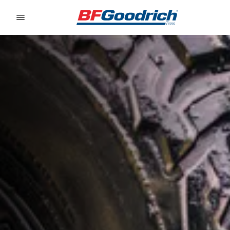
Go to page content
Go to page navigation