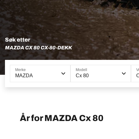
Søk etter
MAZDA CX 80 CX-80-DEKK
Merke
Modell
V
MAZDA
Cx 80
År for MAZDA Cx 80