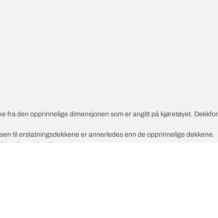
vike fra den opprinnelige dimensjonen som er angitt på kjøretøyet. Dekkf
ksen til erstatningsdekkene er annerledes enn de opprinnelige dekkene.
slåtte alternative dimensjonen
Di