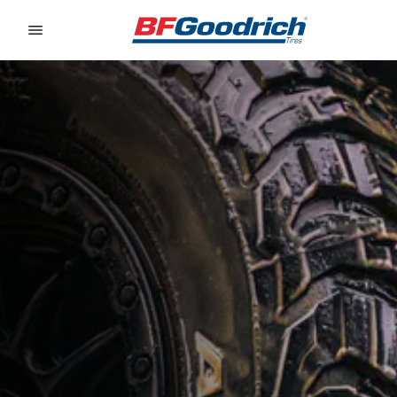
Go to page content
Go to page navigation