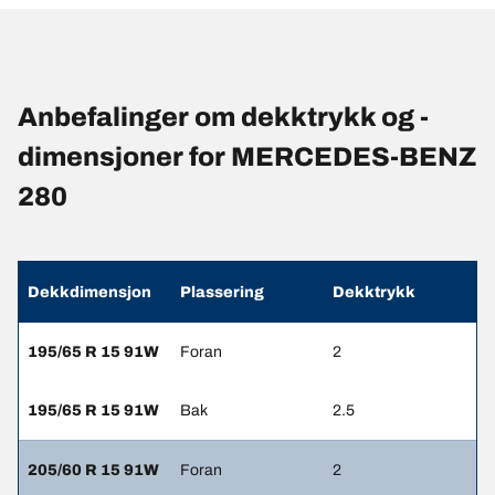
Anbefalinger om dekktrykk og -
dimensjoner for MERCEDES-BENZ
280
Dekkdimensjon
Plassering
Dekktrykk
195/65 R 15 91W
Foran
2
195/65 R 15 91W
Bak
2.5
205/60 R 15 91W
Foran
2