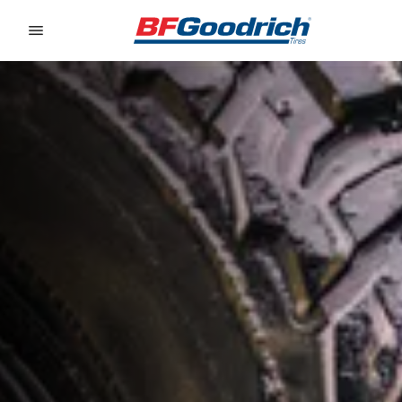
Go to page content
Go to page navigation