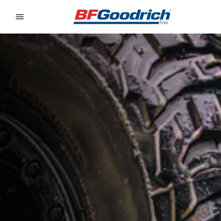
Go to page content
Go to page navigation