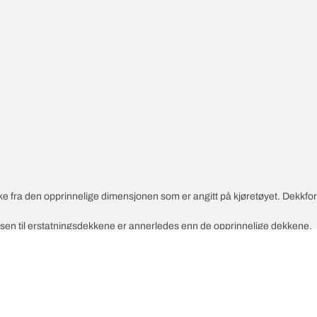
vike fra den opprinnelige dimensjonen som er angitt på kjøretøyet. Dekkf
ksen til erstatningsdekkene er annerledes enn de opprinnelige dekkene.
slåtte alternative dimensjonen