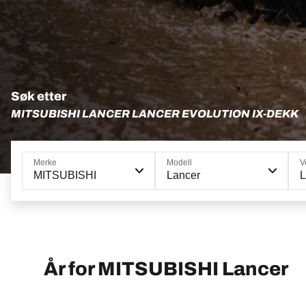
Søk etter
MITSUBISHI LANCER LANCER EVOLUTION IX-DEKK
Merke
Modell
V
MITSUBISHI
Lancer
L
År for MITSUBISHI Lancer