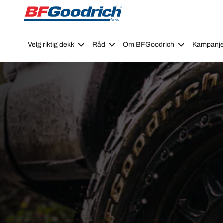
Go to page content
Go to page navigation
Velg riktig dekk
Råd
Om BFGoodrich
Kampanje