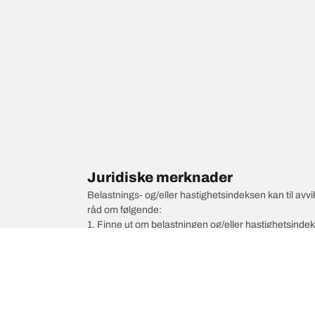
Juridiske merknader
Belastnings- og/eller hastighetsindeksen kan til av
råd om følgende:
1. Finne ut om belastningen og/eller hastighetsinde
2. Fastslå om dekktrykket skal justeres for den fore