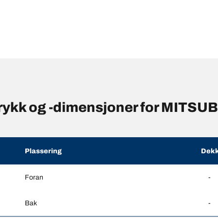
rykk og -dimensjoner for MITSUB
Plassering
Dekk
Foran
-
Bak
-