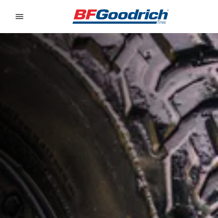
Go to page content
Go to page navigation