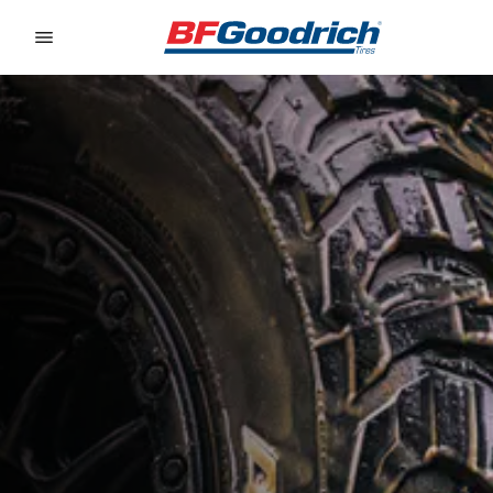
Go to page content
Go to page navigation