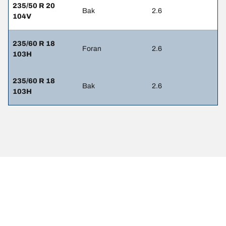
235/50 R 20
Bak
2.6
104V
235/60 R 18
Foran
2.6
103H
235/60 R 18
Bak
2.6
103H
Juridiske merknader
Belastnings- og/eller hastighetsindeksen kan til avvike fra den
opprinnelige dimensjonen som er angitt på kjøretøyet.