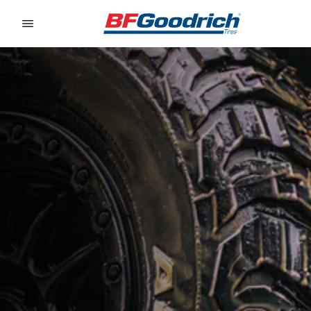
Go to page content
Go to page navigation