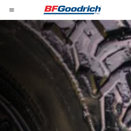
Go to page content
Go to page navigation