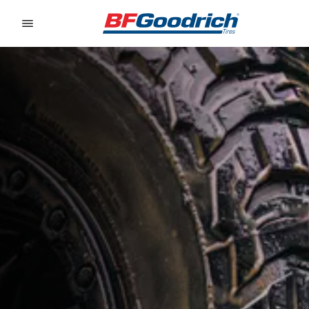
Go to page content
Go to page navigation