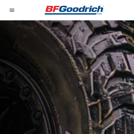
Go to page content
Go to page navigation