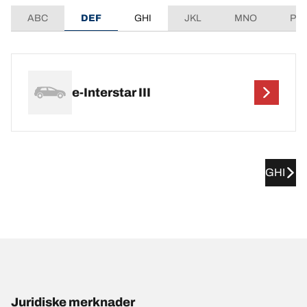
ABC
DEF
GHI
JKL
MNO
PQ
e-Interstar III
GHI
Juridiske merknader