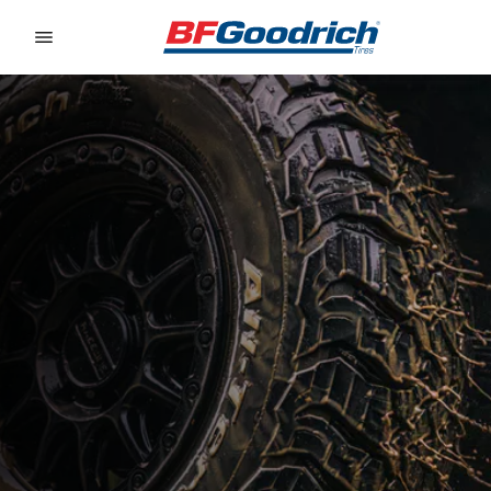
Go to page content
Go to page navigation