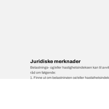
Juridiske merknader
Belastnings- og/eller hastighetsindeksen kan til av
råd om følgende:
1. Finne ut om belastningen og/eller hastighetsinde
2. Fastslå om dekktrykket skal justeres for den fore