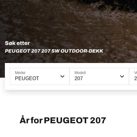
Søk etter
PEUGEOT 207 207 SW OUTDOOR-DEKK
Merke
Modell
V
PEUGEOT
207
2
År for PEUGEOT 207