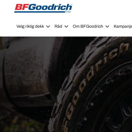
Go to page content
Go to page navigation
Velg riktig dekk
Råd
Om BFGoodrich
Kampanje