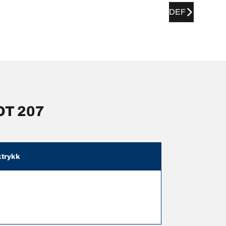
DEF
OT 207
trykk