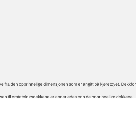
vike fra den opprinnelige dimensjonen som er angitt på kjøretøyet. Dekkf
ksen til erstatningsdekkene er annerledes enn de opprinnelige dekkene.
slåtte alternative dimensjonen