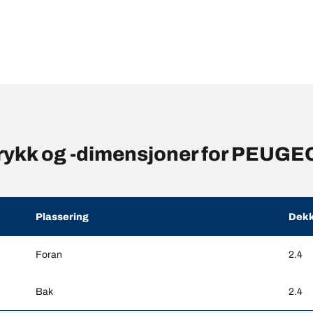
rykk og -dimensjoner for PEUGE
Plassering
Dekk
Foran
2.4
Bak
2.4