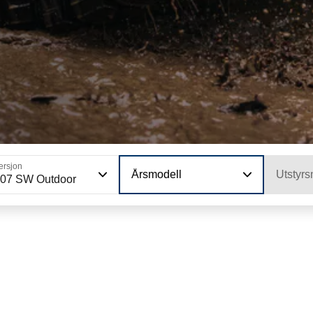
ersjon
Årsmodell
Utstyrs
07 SW Outdoor