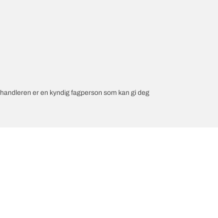
orhandleren er en kyndig fagperson som kan gi deg
n konfigurasjon