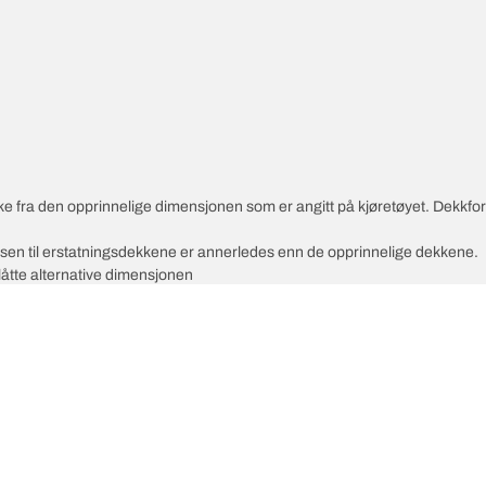
vike fra den opprinnelige dimensjonen som er angitt på kjøretøyet. Dekkf
ksen til erstatningsdekkene er annerledes enn de opprinnelige dekkene.
slåtte alternative dimensjonen
Di