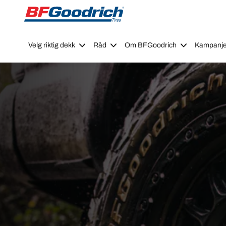
Go to page content
Go to page navigation
Velg riktig dekk
Råd
Om BFGoodrich
Kampanje