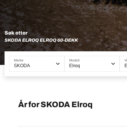
Søk etter
SKODA ELROQ ELROQ 60-DEKK
Merke
Modell
V
SKODA
Elroq
E
År for SKODA Elroq