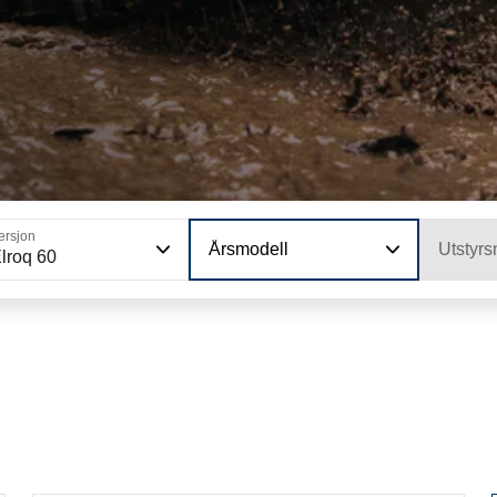
ersjon
Årsmodell
Utstyrs
lroq 60