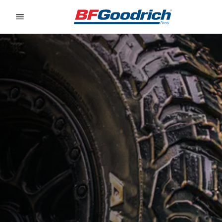
Go to page content
Go to page navigation