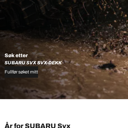
Søk etter
SUBARU SVX SVX-DEKK
Fullfør søket mitt
År for SUBARU Svx