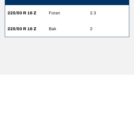
225/50 R 16 Z
Foran
2.3
225/50 R 16 Z
Bak
2
Juridiske merknader
Belastnings- og/eller hastighetsindeksen kan til avvike fra den
opprinnelige dimensjonen som er angitt på kjøretøyet.
Dekkforhandleren er en kyndig fagperson som kan gi deg råd om
følgende:
1. Finne ut om belastningen og/eller hastighetsindeksen til
erstatningsdekkene er annerledes enn de opprinnelige dekkene.
2. Fastslå om dekktrykket skal justeres for den foreslåtte