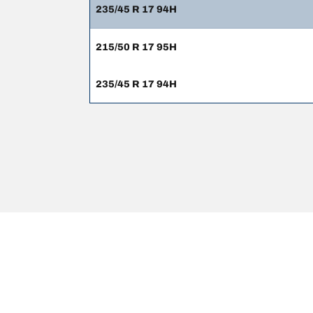
235/45 R 17 94H
215/50 R 17 95H
235/45 R 17 94H
Juridiske merknader
Belastnings- og/eller hastighetsindeksen kan til av