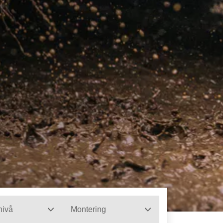
nivå
Montering