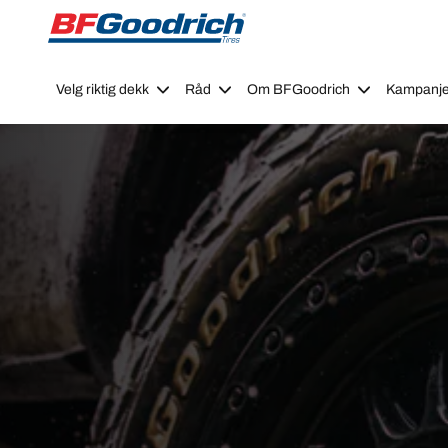
Go to page content
Go to page navigation
Velg riktig dekk
Råd
Om BFGoodrich
Kampanje