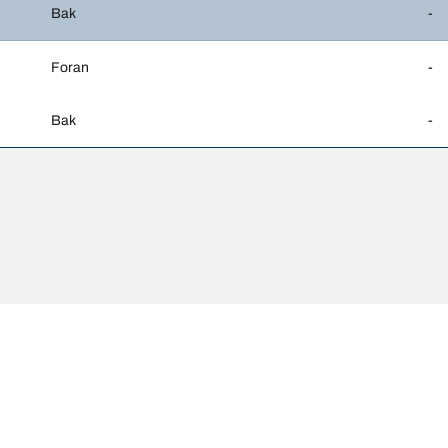
Bak
-
Foran
-
Bak
-
vike fra den opprinnelige dimensjonen som er angitt på kjøretøyet. Dekkf
Di