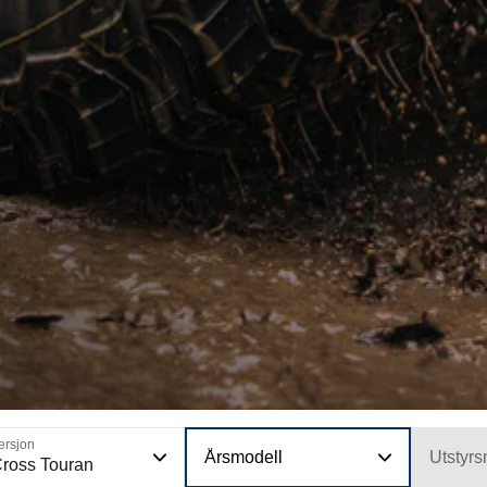
ersjon
Årsmodell
Utstyrs
ross Touran