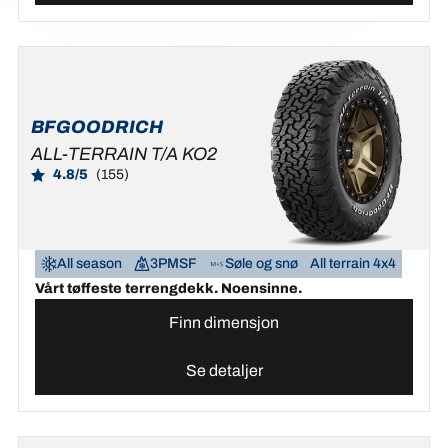
BFGOODRICH
ALL-TERRAIN T/A KO2
4.8/5
(155)
All season
3PMSF
Søle og snø
All terrain 4x4
Vårt tøffeste terrengdekk. Noensinne.
Finn dimensjon
Se detaljer