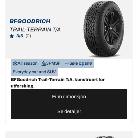
BFGOODRICH
TRAIL-TERRAIN T/A
3/5
(2)
All season
3PMSF
Søle og snø
Everyday car and SUV
BFGoodrich Trail-Terrain T/A, konstruert for
utforsking.
Finn dimensjon
Se detaljer