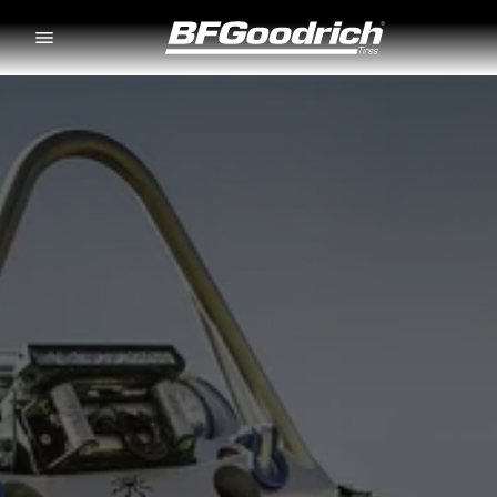
Go to page content
Go to page navigation