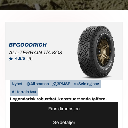
BFGOODRICH
ALL-TERRAIN T/A KO3
4.8/5
(4)
Nyhet
All season
3PMSF
Søle og snø
All terrain 4x4
Legendarisk robusthet, konstruert enda tøffere.
Finn dimensjon
Se detaljer