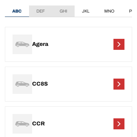
ABC
DEF
GHI
JKL
MNO
PQ
Agera
CC8S
CCR