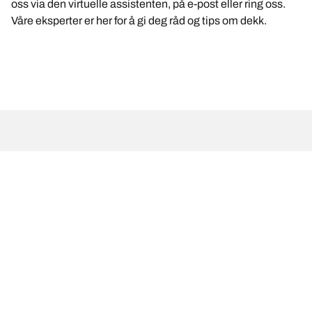
oss via den virtuelle assistenten, på e-post eller ring oss.
Våre eksperter er her for å gi deg råd og tips om dekk.
Juridiske merknader
Belastnings- og/eller hastighetsindeksen kan til avvike fra den
opprinnelige dimensjonen som er angitt på kjøretøyet.
Dekkforhandleren er en kyndig fagperson som kan gi deg råd om
følgende:
1. Finne ut om belastningen og/eller hastighetsindeksen til
erstatningsdekkene er annerledes enn de opprinnelige dekkene.
2. Fastslå om dekktrykket skal justeres for den foreslåtte
alternative dimensjonen