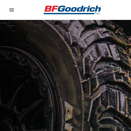
Go to page content
Go to page navigation