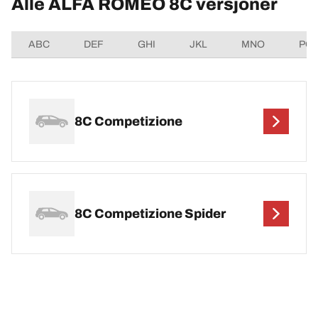
Alle ALFA ROMEO 8C versjoner
ABC
DEF
GHI
JKL
MNO
PQ
8C Competizione
8C Competizione Spider