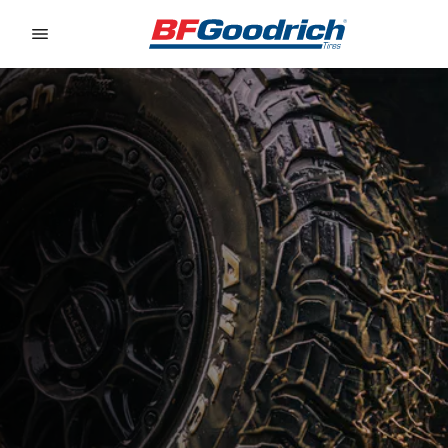
Go to page content
Go to page navigation