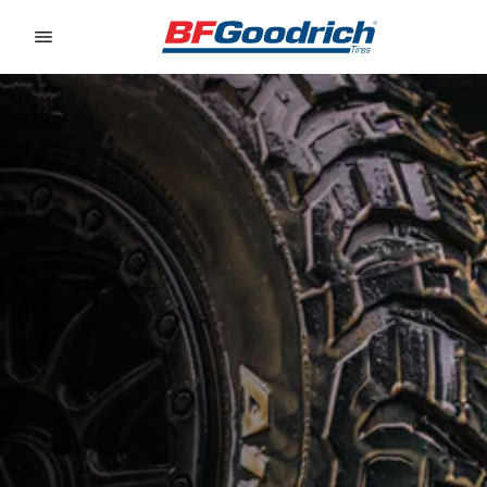
Go to page content
Go to page navigation