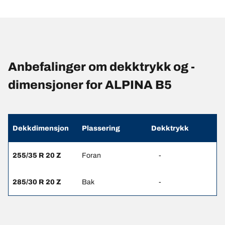
Anbefalinger om dekktrykk og -
dimensjoner for ALPINA B5
Dekkdimensjon
Plassering
Dekktrykk
255/35 R 20 Z
Foran
-
285/30 R 20 Z
Bak
-