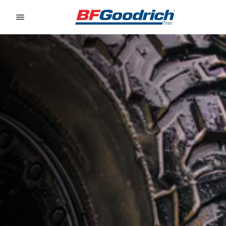
Go to page content
Go to page navigation