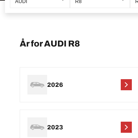
AUDI
R8
R
År for AUDI R8
2026
2023