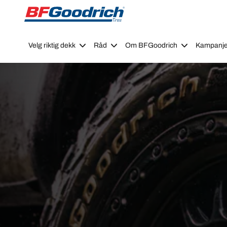
Go to page content
Go to page navigation
Velg riktig dekk
Råd
Om BFGoodrich
Kampanje