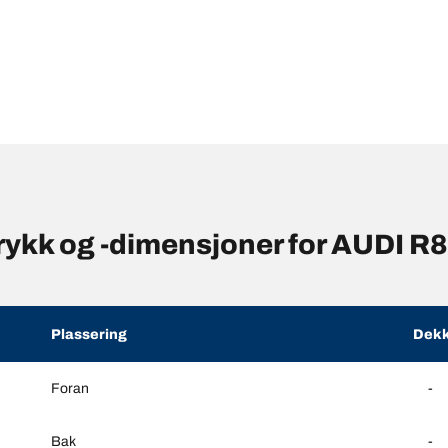
ykk og -dimensjoner for AUDI R8
Plassering
Dekk
Foran
-
Bak
-