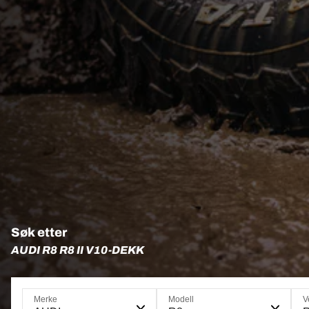
Søk etter
AUDI R8 R8 II V10-DEKK
Merke
Modell
V