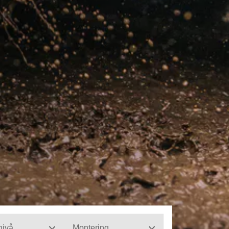
nivå
Montering