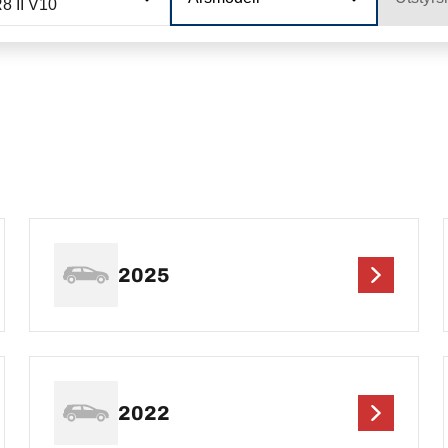
8 II V10
2025
2022