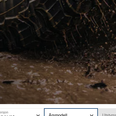
ersjon
Årsmodell
Utstyrs