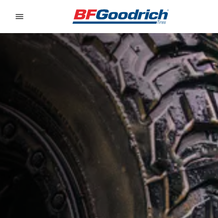
Go to page content
Go to page navigation