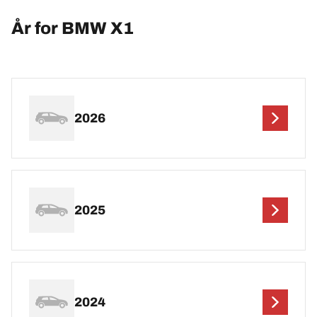
År for BMW X1
2026
2025
2024