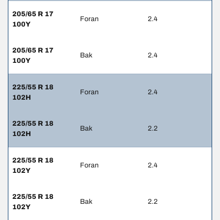
205/65 R 17
Foran
2.4
100Y
205/65 R 17
Bak
2.4
100Y
225/55 R 18
Foran
2.4
102H
225/55 R 18
Bak
2.2
102H
225/55 R 18
Foran
2.4
102Y
225/55 R 18
Bak
2.2
102Y