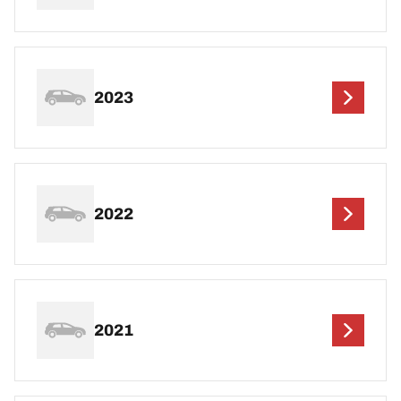
2023
2022
2021