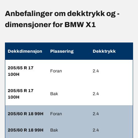
Anbefalinger om dekktrykk og -
dimensjoner for BMW X1
Dekkdimensjon
Plassering
Dekktrykk
205/65 R 17
Foran
2.4
100H
205/65 R 17
Bak
2.4
100H
205/60 R 18 99H
Foran
2.4
205/60 R 18 99H
Bak
2.4