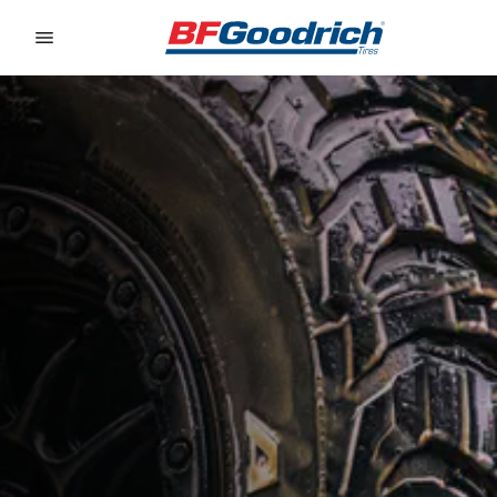
Go to page content
Go to page navigation