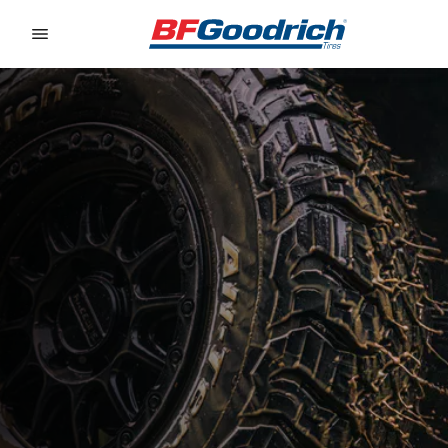
Go to page content
Go to page navigation