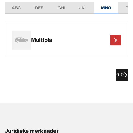
ABC
DEF
GHI
JKL
MNO
PQ
Multipla
0-9
Juridiske merknader