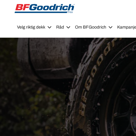
Go to page content
Go to page navigation
Velg riktig dekk
Råd
Om BFGoodrich
Kampanje