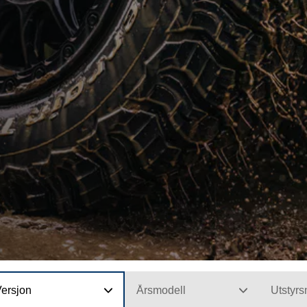
Versjon
Årsmodell
Utstyrs