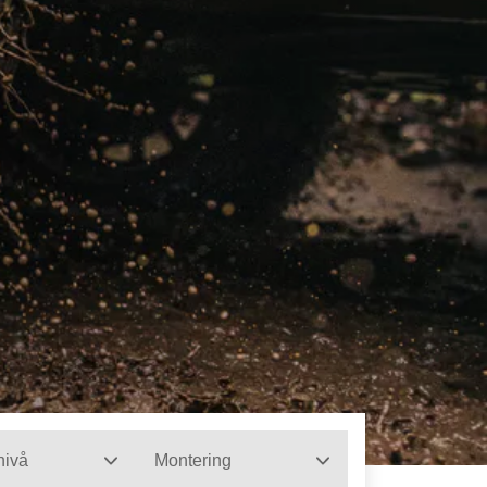
nivå
Montering