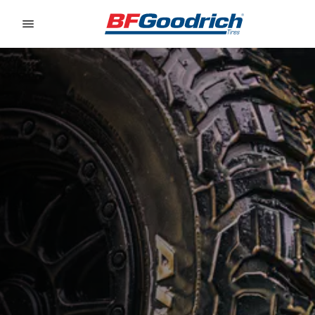
Go to page content
Go to page navigation