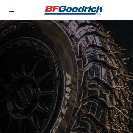
Go to page content
Go to page navigation