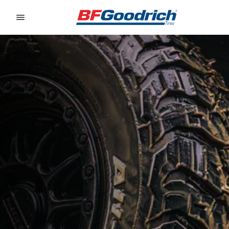
Go to page content
Go to page navigation