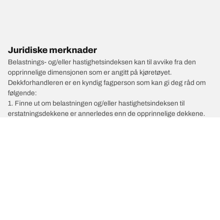
Juridiske merknader
Belastnings- og/eller hastighetsindeksen kan til avvike fra den
opprinnelige dimensjonen som er angitt på kjøretøyet.
Dekkforhandleren er en kyndig fagperson som kan gi deg råd om
følgende:
1. Finne ut om belastningen og/eller hastighetsindeksen til
erstatningsdekkene er annerledes enn de opprinnelige dekkene.
2. Fastslå om dekktrykket skal justeres for den foreslåtte
alternative dimensjonen
/
Fx
FX37