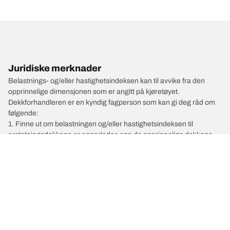
Juridiske merknader
Belastnings- og/eller hastighetsindeksen kan til avvike fra den
opprinnelige dimensjonen som er angitt på kjøretøyet.
Dekkforhandleren er en kyndig fagperson som kan gi deg råd om
følgende:
1. Finne ut om belastningen og/eller hastighetsindeksen til
erstatningsdekkene er annerledes enn de opprinnelige dekkene.
2. Fastslå om dekktrykket skal justeres for den foreslåtte
alternative dimensjonen
/
INFINITI
G