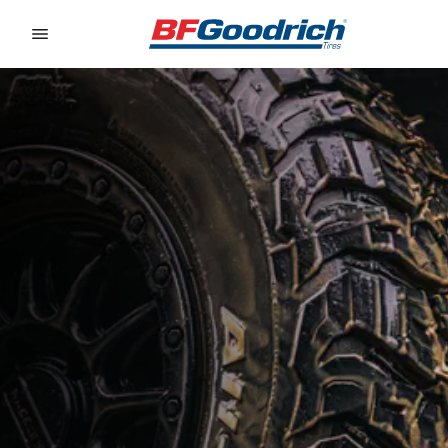
Go to page content
Go to page navigation