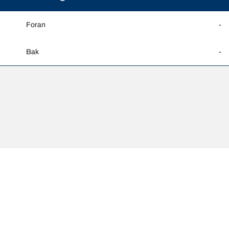
Foran
-
Bak
-
vike fra den opprinnelige dimensjonen som er angitt på kjøretøyet. Dekkf
Di