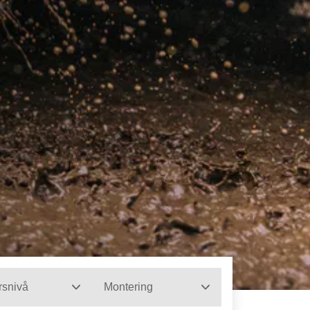
rsnivå
Montering