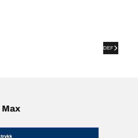
DEF
D Max
trykk