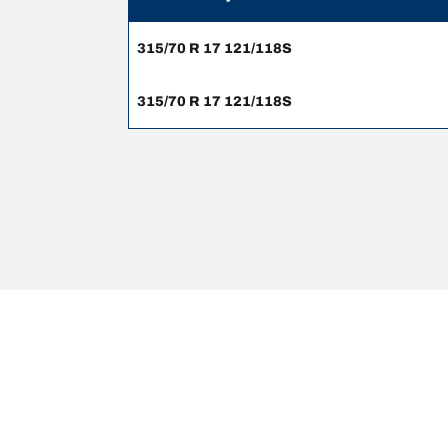
315/70 R 17 121/118S
315/70 R 17 121/118S
Juridiske merknader
Belastnings- og/eller hastighetsindeksen kan til av
råd om følgende: