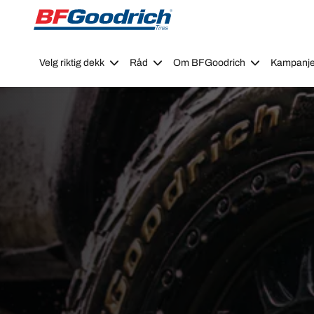
Go to page content
Go to page navigation
Velg riktig dekk
Råd
Om BFGoodrich
Kampanje