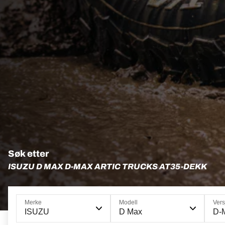
Søk etter
ISUZU D MAX D-MAX ARTIC TRUCKS AT35-DEKK
Merke
Modell
Vers
ISUZU
D Max
D-M