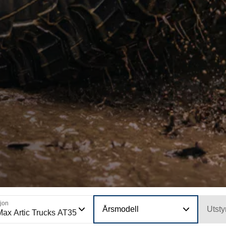
jon
Årsmodell
Utsty
ax Artic Trucks AT35