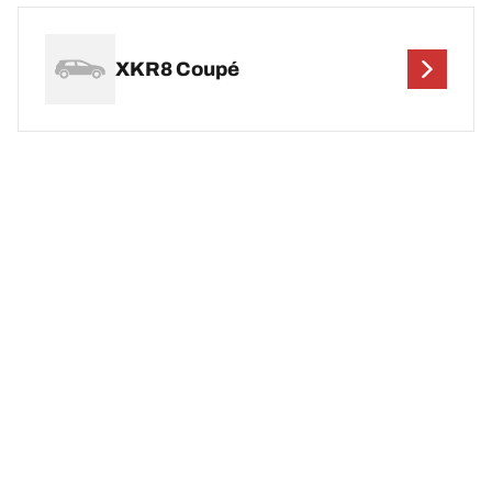
XKR8 Coupé
Juridiske merknader
Belastnings- og/eller hastighetsindeksen kan til avvike fra den
opprinnelige dimensjonen som er angitt på kjøretøyet.
Dekkforhandleren er en kyndig fagperson som kan gi deg råd om
følgende:
1. Finne ut om belastningen og/eller hastighetsindeksen til