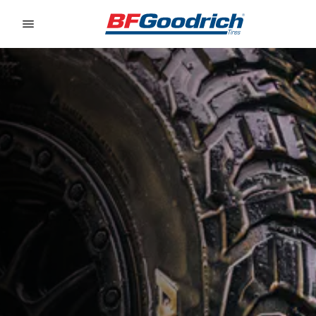
Go to page content
Go to page navigation