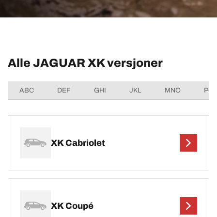
Alle JAGUAR XK versjoner
ABC
DEF
GHI
JKL
MNO
PQ
XK Cabriolet
XK Coupé