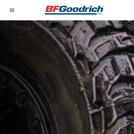
Go to page content
Go to page navigation